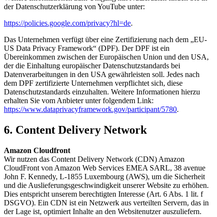
der Datenschutzerklärung von YouTube unter:
https://policies.google.com/privacy?hl=de
.
Das Unternehmen verfügt über eine Zertifizierung nach dem „EU-
US Data Privacy Framework“ (DPF). Der DPF ist ein
Übereinkommen zwischen der Europäischen Union und den USA,
der die Einhaltung europäischer Datenschutzstandards bei
Datenverarbeitungen in den USA gewährleisten soll. Jedes nach
dem DPF zertifizierte Unternehmen verpflichtet sich, diese
Datenschutzstandards einzuhalten. Weitere Informationen hierzu
erhalten Sie vom Anbieter unter folgendem Link:
https://www.dataprivacyframework.gov/participant/5780
.
6. Content Delivery Network
Amazon Cloudfront
Wir nutzen das Content Delivery Network (CDN) Amazon
CloudFront von Amazon Web Services EMEA SARL, 38 avenue
John F. Kennedy, L-1855 Luxembourg (AWS), um die Sicherheit
und die Auslieferungsgeschwindigkeit unserer Website zu erhöhen.
Dies entspricht unserem berechtigten Interesse (Art. 6 Abs. 1 lit. f
DSGVO). Ein CDN ist ein Netzwerk aus verteilten Servern, das in
der Lage ist, optimiert Inhalte an den Websitenutzer auszuliefern.